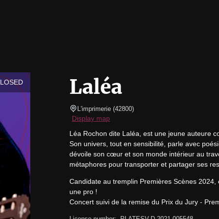
Laléa
CLOSED
L'imprimerie
(
42800
)
Display map
Léa Rochon dite Laléa, est une jeune auteure com
Son univers, tout en sensibilité, parle avec poé
dévoile son cœur et son monde intérieur au traver
métaphores pour transporter et partager ses ress
Candidate au tremplin Premières Scènes 2024, el
une pro !

Concert suivi de la remise du Prix du Jury - Pr
License number:  PLATESV-D-2021-005548