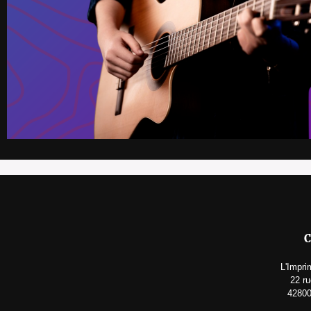
C
L'Impri
22 ru
4280